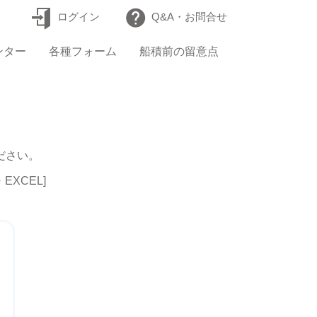
ログイン
Q&A・お問合せ
ンター
各種フォーム
船積前の留意点
ださい。
XCEL]