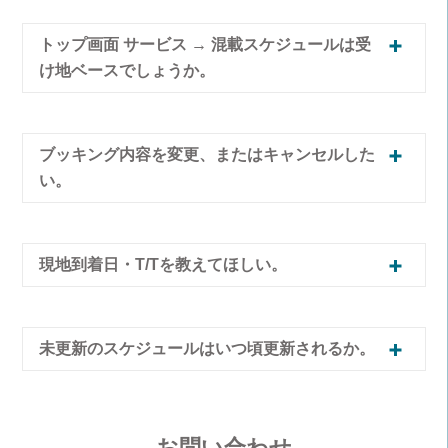
トップ画面 サービス → 混載スケジュールは受
け地ベースでしょうか。
こちらは出港地ベースとなっております。東
京/横浜、神戸/大阪双方で受託可能な場合でも
ブッキング内容を変更、またはキャンセルした
出港地ベースでスケジュールUPしておりま
い。
す。
MY SHIPMENTからCFSカット日の１営業日前
１６時まで変更・キャンセルが可能です。（危
現地到着日・T/Tを教えてほしい。
険品・冷凍品除く）
それ以降は弊社ブッキング担当へお問い合わせ
スケジュール検索画面またはBKG時に配信され
ください。
るCONFIRMATIONメールにてご案内しており
未更新のスケジュールはいつ頃更新されるか。
ブッキング担当 連絡先：nwq@nissin-tw.com
ます。
接続船につきましては、経由地到着後に確定い
出港月前月１０日を目途に更新いたします。
たします。詳細は担当者までお問合せくださ
更新のスケジュールにつきましては各航路担当
お問い合わせ
い。