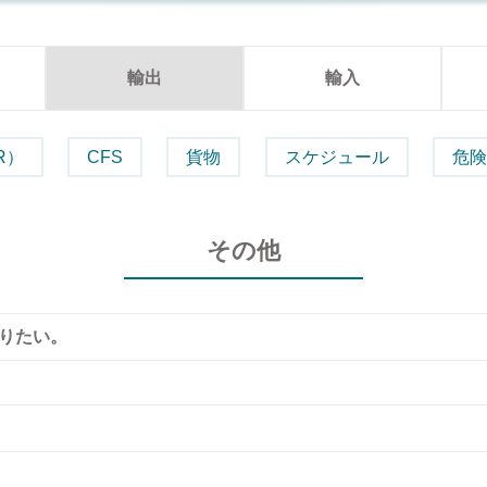
輸出
輸入
R）
CFS
貨物
スケジュール
危
その他
りたい。
問い合わせください。
sin-tw.co.jp/nissin_nvocc/inquiry/
ooking Confirmation をご参照ください。