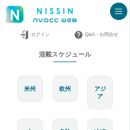
ログイン
Q&A・お問合せ
混載スケジュール
米州
欧州
アジ
ア