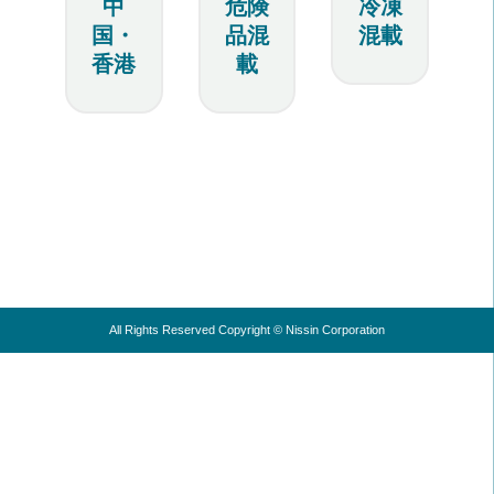
中
危険
冷凍
国・
品混
混載
香港
載
All Rights Reserved Copyright © Nissin Corporation